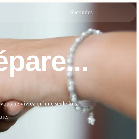
Secondes
pare...
 vous ne vivrez qu’une seule fois.
ure.