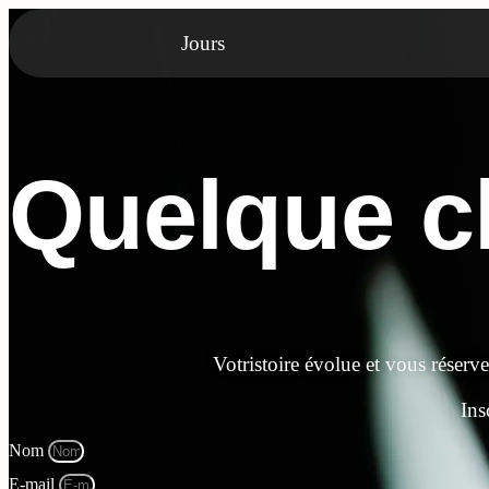
Jours
Quelque ch
Votristoire évolue et vous réserv
Ins
Nom
E-mail