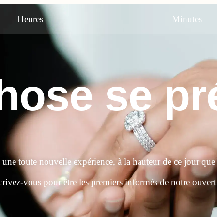
Heures
Minutes
ose se pré
e une toute nouvelle expérience, à la hauteur de ce jour que
crivez-vous pour être les premiers informés de notre ouvert