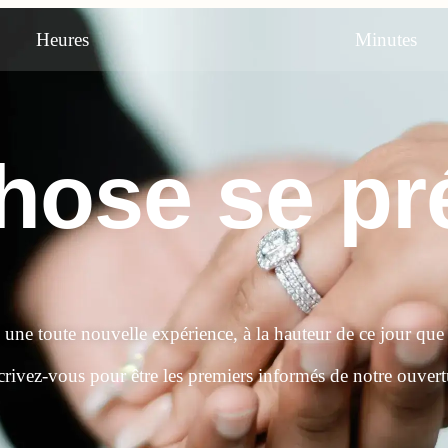
Heures
Minutes
ose se pré
e une toute nouvelle expérience, à la hauteur de ce jour que
crivez-vous pour être les premiers informés de notre ouvert