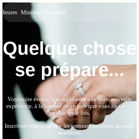
Heures
Minutes
Secondes
Quelque chose
se prépare...
Votristoire évolue et vous réserve une toute nouvelle
expérience, à la hauteur de ce jour que vous ne vivrez
qu’une seule fois.
Inscrivez-vous pour être les premiers informés de notre
ouverture.