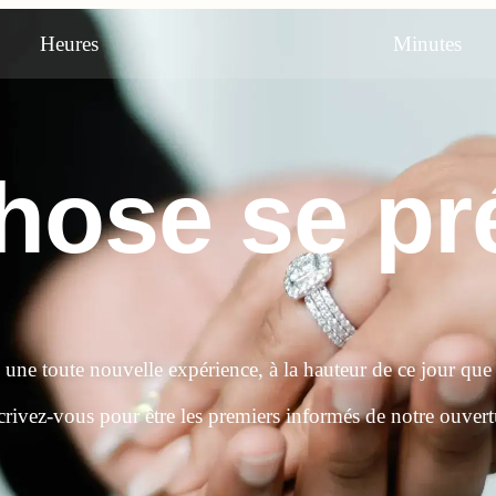
Heures
Minutes
ose se pré
e une toute nouvelle expérience, à la hauteur de ce jour que
crivez-vous pour être les premiers informés de notre ouvert