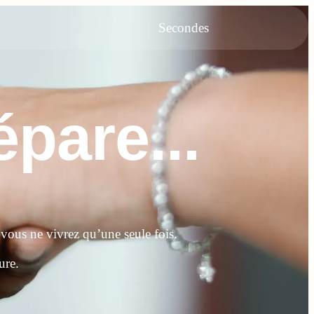
Secondes
pare...
 vous ne vivrez qu’une seule fois.
ure.