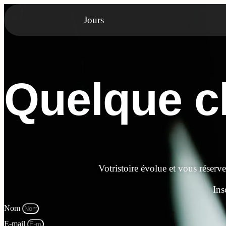
Jours
Quelque ch
Votristoire évolue et vous réserv
Ins
Nom
E-mail