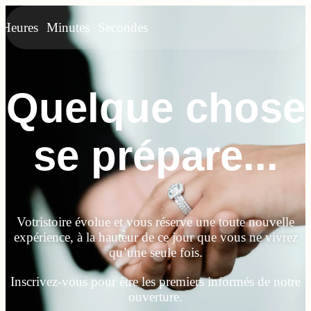
Heures
Minutes
Secondes
Quelque chose
se prépare...
Votristoire évolue et vous réserve une toute nouvelle
expérience, à la hauteur de ce jour que vous ne vivrez
qu’une seule fois.
Inscrivez-vous pour être les premiers informés de notre
ouverture.