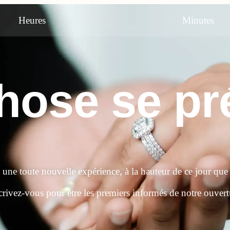
Heures
Minutes
ose se pré
e une toute nouvelle expérience, à la hauteur de ce jour que
crivez-vous pour être les premiers informés de notre ouvert