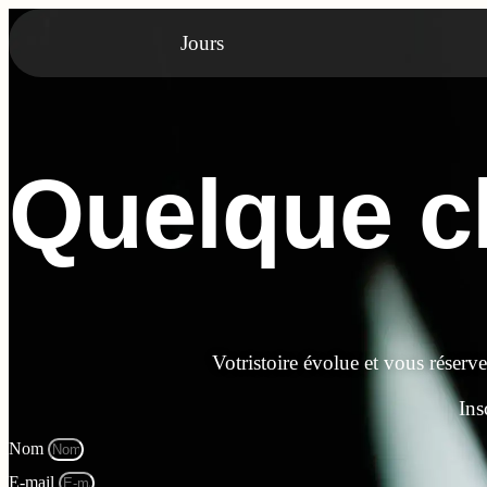
Jours
Quelque ch
Votristoire évolue et vous réserv
Ins
Nom
E-mail