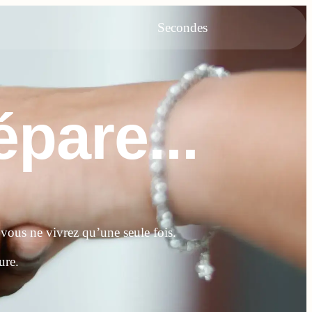
Secondes
pare...
 vous ne vivrez qu’une seule fois.
ure.