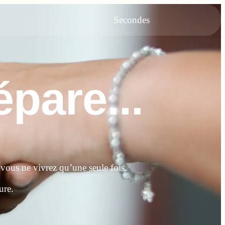
Secondes
pare...
 vous ne vivrez qu’une seule fois.
ure.