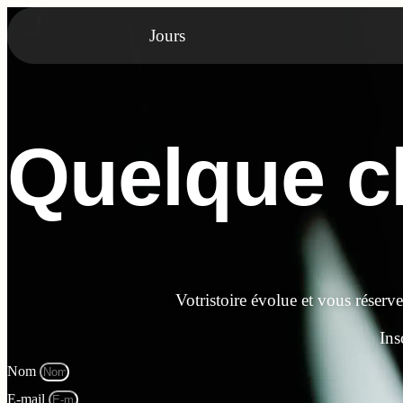
Jours
Quelque ch
Votristoire évolue et vous réserv
Ins
Nom
E-mail