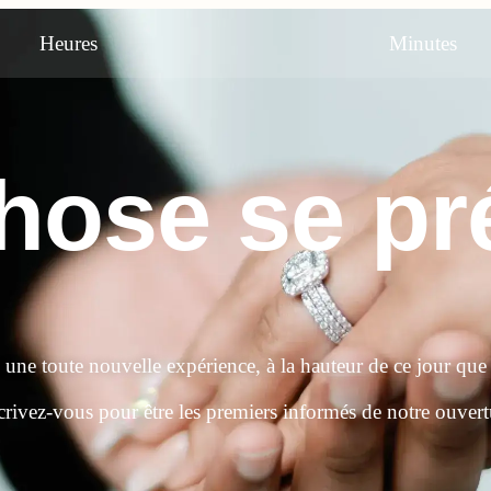
Heures
Minutes
ose se pré
e une toute nouvelle expérience, à la hauteur de ce jour que
crivez-vous pour être les premiers informés de notre ouvert